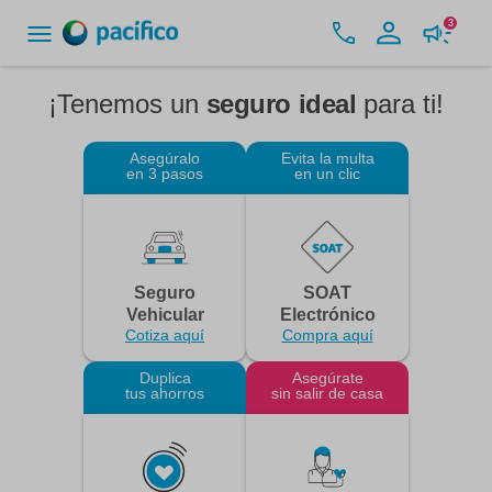
3
¡Tenemos un
seguro ideal
para ti!
Asegúralo
Evita la multa
en 3 pasos
en un clic
Seguro
SOAT
Vehicular
Electrónico
Cotiza aquí
Compra aquí
Duplica
Asegúrate
tus ahorros
sin salir de casa